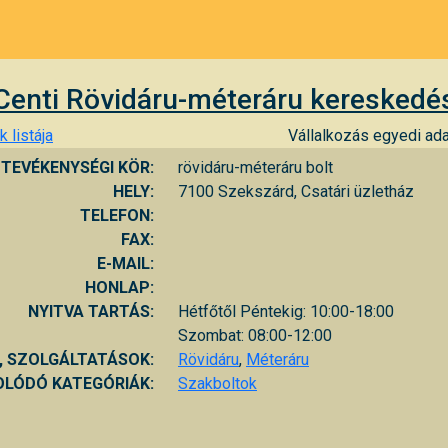
Centi Rövidáru-méteráru kereskedé
 listája
Vállalkozás egyedi ada
TEVÉKENYSÉGI KÖR:
rövidáru-méteráru bolt
HELY:
7100 Szekszárd, Csatári üzletház
TELEFON:
FAX:
E-MAIL:
HONLAP:
NYITVA TARTÁS:
Hétfőtől Péntekig: 10:00-18:00
Szombat: 08:00-12:00
, SZOLGÁLTATÁSOK:
Rövidáru
,
Méteráru
LÓDÓ KATEGÓRIÁK:
Szakboltok