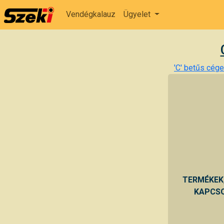
Vendégkalauz
Ügyelet
'C' betűs cégek
TERMÉKEK
KAPCSO