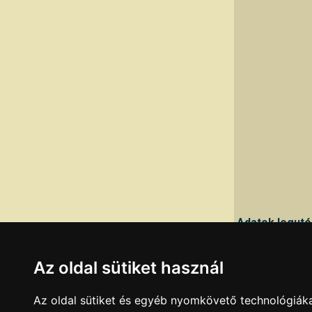
Adatok legutó
Ha a fenti adato
Az oldal sütiket használ
Az oldal sütiket és egyéb nyomkövető technológiáka