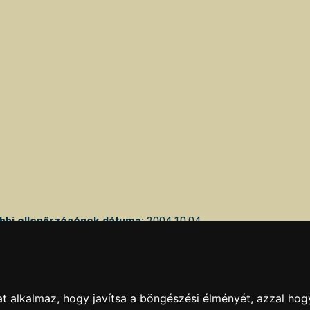
bbi ellenőrzésének dátuma:
2004.10.04
kban hibát talál, azt az
itt
olvasható módokon jelentheti be.
KAPCSOLAT
|
HIRDETÉS
Minden jog fenntartva © 2002 - 2026 Szeki.hu
t alkalmaz, hogy javítsa a böngészési élményét, azzal hog