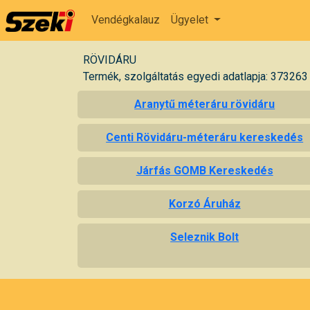
Vendégkalauz
Ügyelet
RÖVIDÁRU
Termék, szolgáltatás egyedi adatlapja: 373263
Aranytű méteráru rövidáru
Centi Rövidáru-méteráru kereskedés
Járfás GOMB Kereskedés
Korzó Áruház
Seleznik Bolt