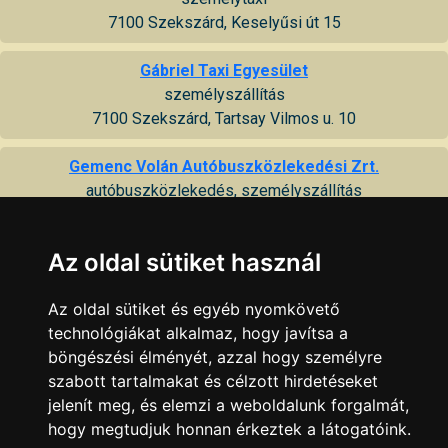
7100 Szekszárd, Keselyűsi út 15
Gábriel Taxi Egyesület
személyszállítás
7100 Szekszárd, Tartsay Vilmos u. 10
Gemenc Volán Autóbuszközlekedési Zrt.
autóbuszközlekedés, személyszállítás
7100 Szekszárd, Tartsay Vilmos u. 4
Az oldal sütiket használ
Hatszor öt taxi
személyszállítás
Az oldal sütiket és egyéb nyomkövető
7100 Szekszárd, Széchenyi u. 40
technológiákat alkalmaz, hogy javítsa a
böngészési élményét, azzal hogy személyre
MÁV Vasútállomás
szabott tartalmakat és célzott hirdetéseket
vasúti közlekedés, személy- és áruszállítás
jelenít meg, és elemzi a weboldalunk forgalmát,
7100 Szekszárd, Pollack Mihály u. 1
hogy megtudjuk honnan érkeztek a látogatóink.