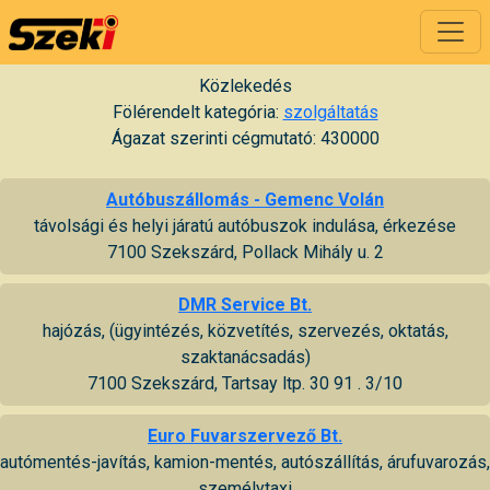
Közlekedés
Fölérendelt kategória:
szolgáltatás
Ágazat szerinti cégmutató: 430000
Autóbuszállomás - Gemenc Volán
távolsági és helyi járatú autóbuszok indulása, érkezése
7100 Szekszárd, Pollack Mihály u. 2
DMR Service Bt.
hajózás, (ügyintézés, közvetítés, szervezés, oktatás,
szaktanácsadás)
7100 Szekszárd, Tartsay ltp. 30 91 . 3/10
Euro Fuvarszervező Bt.
autómentés-javítás, kamion-mentés, autószállítás, árufuvarozás,
személytaxi