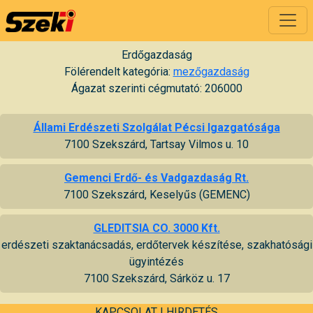
Erdőgazdaság
Fölérendelt kategória:
mezőgazdaság
Ágazat szerinti cégmutató: 206000
Állami Erdészeti Szolgálat Pécsi Igazgatósága
7100 Szekszárd, Tartsay Vilmos u. 10
Gemenci Erdő- és Vadgazdaság Rt.
7100 Szekszárd, Keselyűs (GEMENC)
GLEDITSIA CO. 3000 Kft.
erdészeti szaktanácsadás, erdőtervek készítése, szakhatósági
ügyintézés
7100 Szekszárd, Sárköz u. 17
KAPCSOLAT
|
HIRDETÉS