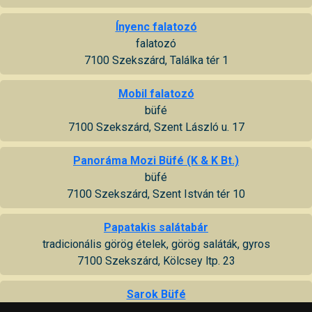
Ínyenc falatozó
falatozó
7100 Szekszárd, Találka tér 1
Mobil falatozó
büfé
7100 Szekszárd, Szent László u. 17
Panoráma Mozi Büfé (K & K Bt.)
büfé
7100 Szekszárd, Szent István tér 10
Papatakis salátabár
tradicionális görög ételek, görög saláták, gyros
7100 Szekszárd, Kölcsey ltp. 23
Sarok Büfé
7100 Szekszárd, Augusz Imre u. 1