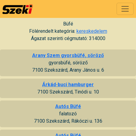
Büfé
Fölérendelt kategória:
kereskedelem
Ágazat szerinti cégmutató: 314000
Arany Szem gyorsbüfé, söröző
gyorsbüfé, söröző
7100 Szekszárd, Arany János u. 6
Árkád-buci hamburger
7100 Szekszárd, Tinódi u. 10
Autós Büfé
falatozó
7100 Szekszárd, Rákóczi u. 136
Autós Büfé