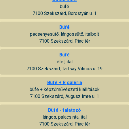
büfé
7100 Szekszárd, Borostyán u. 1
Büfé
pecsenyesütő, lángossütő, italbolt
7100 Szekszárd, Piac tér
Büfé
étel, ital
7100 Szekszárd, Tartsay Vilmos u. 19
Büfé + R galéria
büfé + képzőművészeti kiállítások
7100 Szekszárd, Augusz Imre u. 1
Büfé - falatozó
lángos, palacsinta, ital
7100 Szekszárd, Piac tér