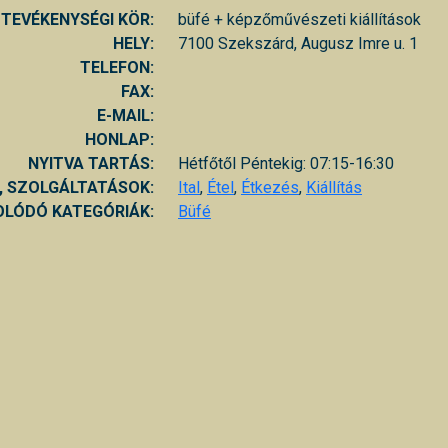
TEVÉKENYSÉGI KÖR:
büfé + képzőművészeti kiállítások
HELY:
7100 Szekszárd, Augusz Imre u. 1
TELEFON:
FAX:
E-MAIL:
HONLAP:
NYITVA TARTÁS:
Hétfőtől Péntekig: 07:15-16:30
, SZOLGÁLTATÁSOK:
Ital
,
Étel
,
Étkezés
,
Kiállítás
LÓDÓ KATEGÓRIÁK:
Büfé