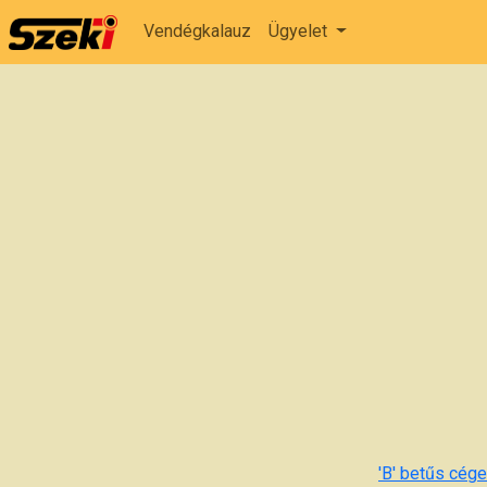
Vendégkalauz
Ügyelet
'B' betűs cégek