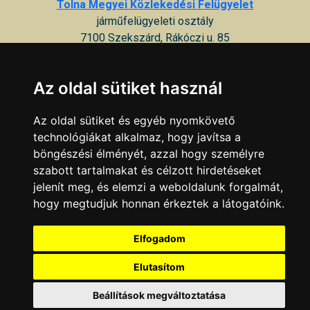
Tolna Megyei Közlekedési Felügyelet
járműfelügyeleti osztály
7100 Szekszárd, Rákóczi u. 85
KAPCSOLAT
|
HIRDETÉS
Az oldal sütiket használ
Minden jog fenntartva © 2002 - 2026 Szeki.hu
Az oldal sütiket és egyéb nyomkövető
technológiákat alkalmaz, hogy javítsa a
böngészési élményét, azzal hogy személyre
szabott tartalmakat és célzott hirdetéseket
jelenít meg, és elemzi a weboldalunk forgalmát,
hogy megtudjuk honnan érkeztek a látogatóink.
Elfogadom
Elutasítom
Beállítások megváltoztatása