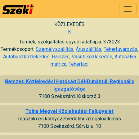
KÖZLEKEDÉS
K
Termék, szolgáltatás egyedi adatlapja: 373023
Termékcsoport:
Személyszállítás
,
Áruszállítás
,
Teherfuvarozás
,
Autóbuszközlekedés
,
Hajózás
,
Vasúti közlekedés
,
Autópálya
matrica
,
Tehertaxi
Nemzeti Közlekedési Hatóság Dél-Dunántúli Regionális
Igazgatósága
7100 Szekszárd, Kiskorzó 3
Tolna Megyei Közlekedési Felügyelet
műszaki és környezetvédelmi vizsgálóállomás
7100 Szekszárd, Sárvíz u. 10