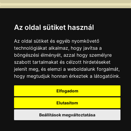
OFOTÉRT
Foto-optika szaküzlet
7100 Szekszárd, Széchenyi u. 49
Az oldal sütiket használ
Photo hall
Az oldal sütiket és egyéb nyomkövető
foto, gsm, audio, internet, laptopok, fotónyomtatás,
technológiákat alkalmaz, hogy javítsa a
igazolványkép készítés, fotóalbum, képkeret
böngészési élményét, azzal hogy személyre
7100 Szekszárd, Széchenyi u. 20
szabott tartalmakat és célzott hirdetéseket
jelenít meg, és elemzi a weboldalunk forgalmát,
Széchenyi Fotó és Ajándék sziget
hogy megtudjuk honnan érkeztek a látogatóink.
fényképészet, fotocikkek, ajándékok, digitális képkidolgozás,
fotokönyv, esküvők, rendezvények videózása, fotózása
Elfogadom
7100 Szekszárd, Széchenyi u.
Elutasítom
KAPCSOLAT
|
HIRDETÉS
Beállítások megváltoztatása
Minden jog fenntartva © 2002 - 2026 Szeki.hu