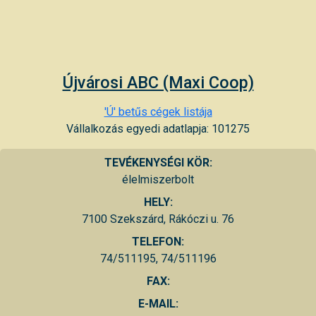
Újvárosi ABC (Maxi Coop)
'Ú' betűs cégek listája
Vállalkozás egyedi adatlapja: 101275
TEVÉKENYSÉGI KÖR:
élelmiszerbolt
HELY:
7100 Szekszárd, Rákóczi u. 76
TELEFON:
74/511195, 74/511196
FAX:
E-MAIL: