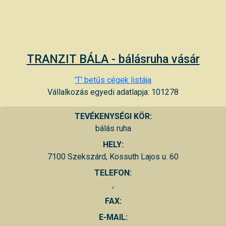
TRANZIT BÁLA - bálásruha vásár
'T' betűs cégek listája
Vállalkozás egyedi adatlapja: 101278
TEVÉKENYSÉGI KÖR:
bálás ruha
HELY:
7100 Szekszárd, Kossuth Lajos u. 60
TELEFON:
,
FAX:
E-MAIL: