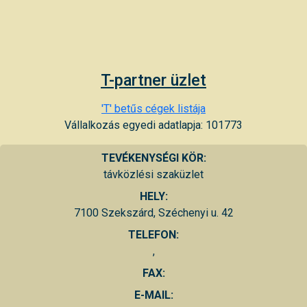
T-partner üzlet
'T' betűs cégek listája
Vállalkozás egyedi adatlapja: 101773
TEVÉKENYSÉGI KÖR:
távközlési szaküzlet
HELY:
7100 Szekszárd, Széchenyi u. 42
TELEFON:
,
FAX:
E-MAIL: