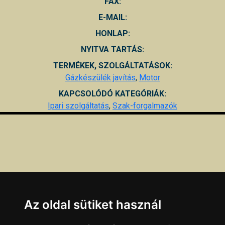
FAX:
E-MAIL:
HONLAP:
NYITVA TARTÁS:
TERMÉKEK, SZOLGÁLTATÁSOK:
Gázkészülék javítás
,
Motor
KAPCSOLÓDÓ KATEGÓRIÁK:
Ipari szolgáltatás
,
Szak-forgalmazók
Az oldal sütiket használ