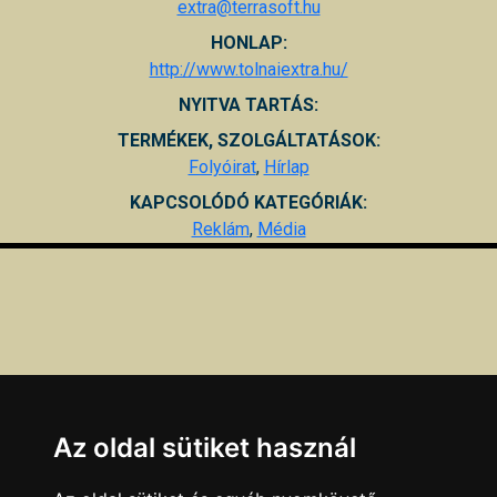
extra@terrasoft.hu
HONLAP:
http://www.tolnaiextra.hu/
NYITVA TARTÁS:
TERMÉKEK, SZOLGÁLTATÁSOK:
Folyóirat
,
Hírlap
KAPCSOLÓDÓ KATEGÓRIÁK:
Reklám
,
Média
Az oldal sütiket használ