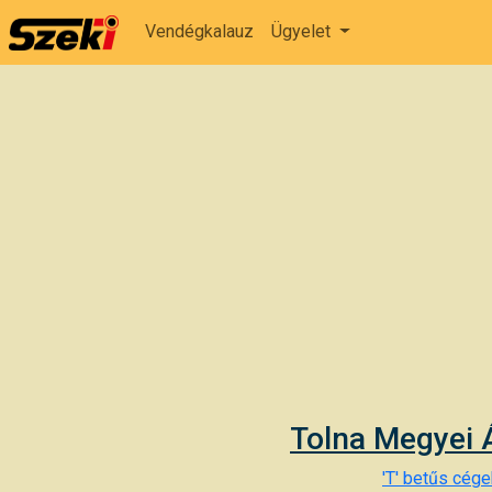
Vendégkalauz
Ügyelet
Tolna Megyei 
'T' betűs cégek