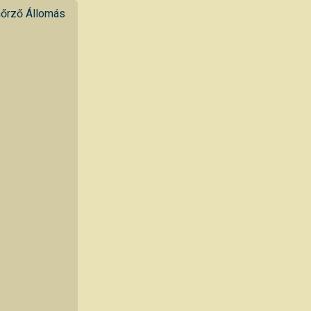
nőrző Állomás