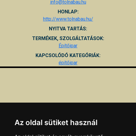
info@tolnabau.hu
HONLAP:
http://www.tolnabau.hu/
NYITVA TARTÁS:
TERMÉKEK, SZOLGÁLTATÁSOK:
Építőipar
KAPCSOLÓDÓ KATEGÓRIÁK:
építőipar
Az oldal sütiket használ