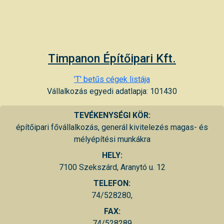
Timpanon Építőipari Kft.
'T' betűs cégek listája
Vállalkozás egyedi adatlapja: 101430
TEVÉKENYSÉGI KÖR:
építőipari fővállalkozás, generál kivitelezés magas- és
mélyépítési munkákra
HELY:
7100 Szekszárd, Aranytó u. 12
TELEFON:
74/528280,
FAX:
74/528289