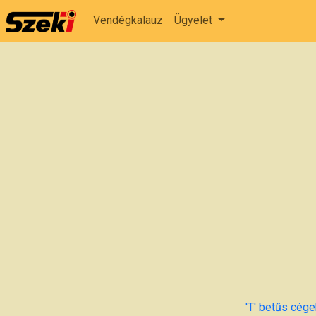
Vendégkalauz
Ügyelet
'T' betűs cégek