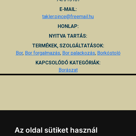
E-MAIL:
takler.pince@freemail.hu
HONLAP:
NYITVA TARTÁS:
TERMÉKEK, SZOLGÁLTATÁSOK:
Bor
,
Bor forgalmazás
,
Bor palackozás
,
Borkóstoló
KAPCSOLÓDÓ KATEGÓRIÁK:
Borászat
Az oldal sütiket használ