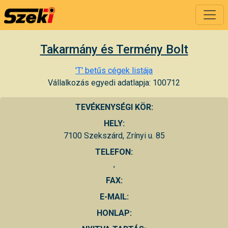
Takarmány és Termény Bolt
'T' betűs cégek listája
Vállalkozás egyedi adatlapja: 100712
TEVÉKENYSÉGI KÖR:
HELY:
7100 Szekszárd, Zrínyi u. 85
TELEFON:
,
FAX:
E-MAIL:
HONLAP: