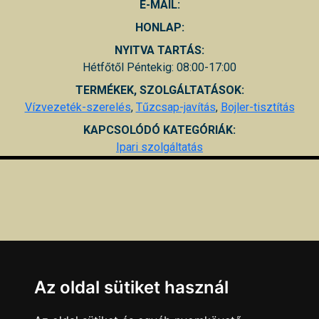
E-MAIL:
HONLAP:
NYITVA TARTÁS:
Hétfőtől Péntekig: 08:00-17:00
TERMÉKEK, SZOLGÁLTATÁSOK:
Vízvezeték-szerelés
,
Tűzcsap-javítás
,
Bojler-tisztítás
KAPCSOLÓDÓ KATEGÓRIÁK:
Ipari szolgáltatás
Az oldal sütiket használ