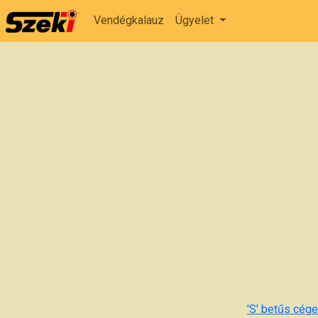
Vendégkalauz
Ügyelet
'S' betűs cégek