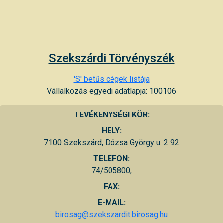
Szekszárdi Törvényszék
'S' betűs cégek listája
Vállalkozás egyedi adatlapja: 100106
TEVÉKENYSÉGI KÖR:
HELY:
7100 Szekszárd, Dózsa György u. 2 92
TELEFON:
74/505800,
FAX:
E-MAIL:
birosag@szekszardit.birosag.hu