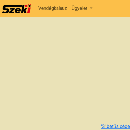
Vendégkalauz
Ügyelet
'S' betűs cégek