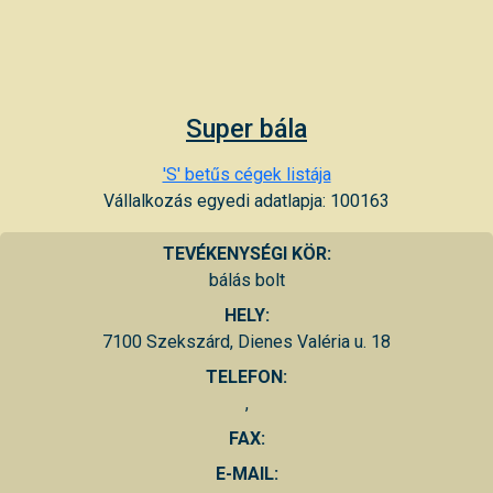
Super bála
'S' betűs cégek listája
Vállalkozás egyedi adatlapja: 100163
TEVÉKENYSÉGI KÖR:
bálás bolt
HELY:
7100 Szekszárd, Dienes Valéria u. 18
TELEFON:
,
FAX:
E-MAIL: