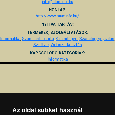
info@stuminfo.hu
HONLAP:
http://www.stuminfo.hu/
NYITVA TARTÁS:
TERMÉKEK, SZOLGÁLTATÁSOK:
Informatika
,
Számítástechnika
,
Számítógép
,
Számítógép-javítás
,
Szoftver
,
Webszerkesztés
KAPCSOLÓDÓ KATEGÓRIÁK:
Informatika
Az oldal sütiket használ