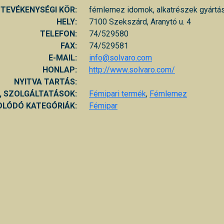
TEVÉKENYSÉGI KÖR:
fémlemez idomok, alkatrészek gyártá
HELY:
7100 Szekszárd, Aranytó u. 4
TELEFON:
74/529580
FAX:
74/529581
E-MAIL:
info@solvaro.com
HONLAP:
http://www.solvaro.com/
NYITVA TARTÁS:
, SZOLGÁLTATÁSOK:
Fémipari termék
,
Fémlemez
LÓDÓ KATEGÓRIÁK:
Fémipar