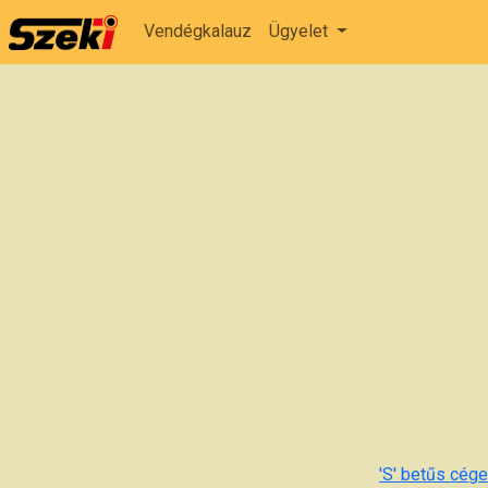
Vendégkalauz
Ügyelet
'S' betűs cégek