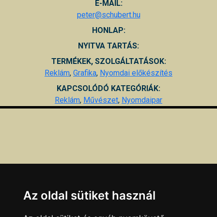
E-MAIL:
peter@schubert.hu
HONLAP:
NYITVA TARTÁS:
TERMÉKEK, SZOLGÁLTATÁSOK:
Reklám
,
Grafika
,
Nyomdai előkészítés
KAPCSOLÓDÓ KATEGÓRIÁK:
Reklám
,
Művészet
,
Nyomdaipar
Az oldal sütiket használ