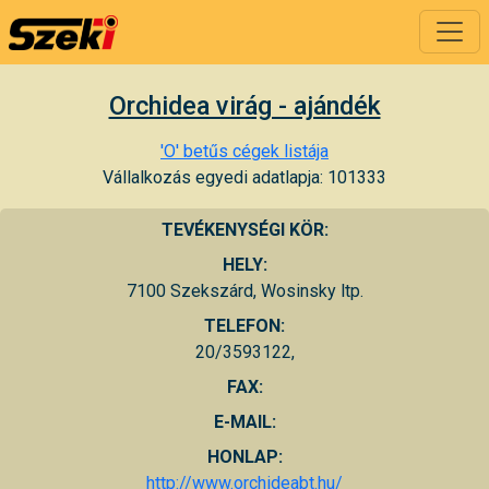
Orchidea virág - ajándék
'O' betűs cégek listája
Vállalkozás egyedi adatlapja: 101333
TEVÉKENYSÉGI KÖR:
HELY:
7100 Szekszárd, Wosinsky ltp.
TELEFON:
20/3593122,
FAX:
E-MAIL:
HONLAP:
http://www.orchideabt.hu/