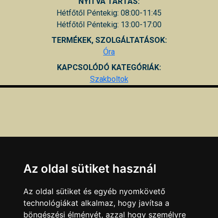
NYITVA TARTÁS:
Hétfőtől Péntekig: 08:00-11:45
Hétfőtől Péntekig: 13:00-17:00
TERMÉKEK, SZOLGÁLTATÁSOK:
Óra
KAPCSOLÓDÓ KATEGÓRIÁK:
Szakboltok
Az oldal sütiket használ
Az oldal sütiket és egyéb nyomkövető
technológiákat alkalmaz, hogy javítsa a
böngészési élményét, azzal hogy személyre