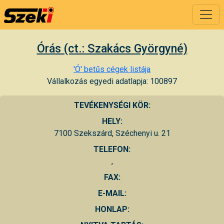
Órás (ct.: Szakács Györgyné)
'Ó' betűs cégek listája
Vállalkozás egyedi adatlapja: 100897
TEVÉKENYSÉGI KÖR:
HELY:
7100 Szekszárd, Széchenyi u. 21
TELEFON:
,
FAX:
E-MAIL:
HONLAP: