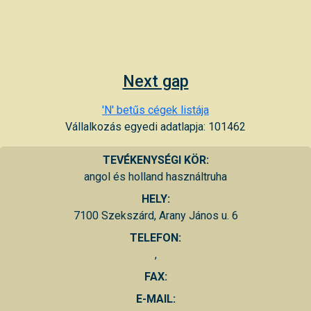
Next gap
'N' betűs cégek listája
Vállalkozás egyedi adatlapja: 101462
TEVÉKENYSÉGI KÖR:
angol és holland használtruha
HELY:
7100 Szekszárd, Arany János u. 6
TELEFON:
,
FAX:
E-MAIL: