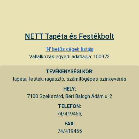
NETT Tapéta és Festékbolt
'N' betűs cégek listája
Vállalkozás egyedi adatlapja: 100973
TEVÉKENYSÉGI KÖR:
tapéta, festék, ragasztó, számítógépes színkeverés
HELY:
7100 Szekszárd, Béri Balogh Ádám u. 2
TELEFON:
74/419455,
FAX:
74/419455