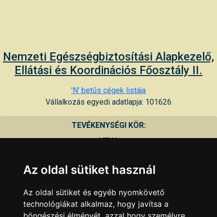
Nemzeti Egészségbiztosítási Alapkezelő,
Ellátási és Koordinációs Főosztály II.
'N' betűs cégek listája
Vállalkozás egyedi adatlapja: 101626
TEVÉKENYSÉGI KÖR:
HELY:
7100 Szekszárd, Szent István tér 19
Az oldal sütiket használ
TELEFON:
74/529996, 74/529531
Az oldal sütiket és egyéb nyomkövető
FAX:
technológiákat alkalmaz, hogy javítsa a
E-MAIL:
böngészési élményét, azzal hogy személyre