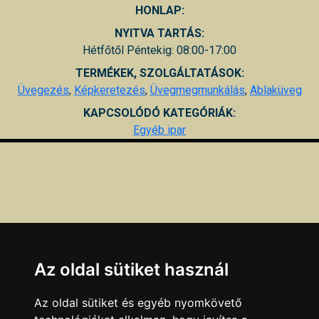
HONLAP:
NYITVA TARTÁS:
Hétfőtől Péntekig: 08:00-17:00
TERMÉKEK, SZOLGÁLTATÁSOK:
Üvegezés
,
Képkeretezés
,
Üvegmegmunkálás
,
Ablaküveg
KAPCSOLÓDÓ KATEGÓRIÁK:
Egyéb ipar
Az oldal sütiket használ
Az oldal sütiket és egyéb nyomkövető