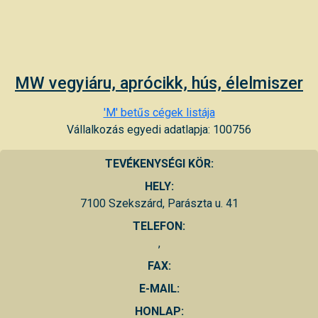
MW vegyiáru, aprócikk, hús, élelmiszer
'M' betűs cégek listája
Vállalkozás egyedi adatlapja: 100756
TEVÉKENYSÉGI KÖR:
HELY:
7100 Szekszárd, Parászta u. 41
TELEFON:
,
FAX:
E-MAIL:
HONLAP: