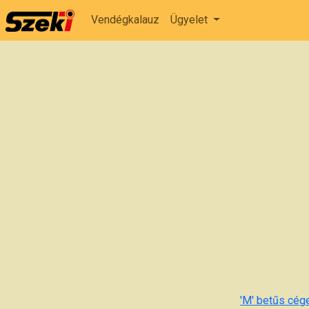
Vendégkalauz
Ügyelet
'M' betűs cége