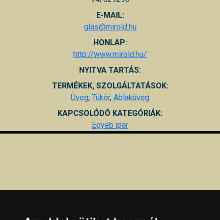
E-MAIL:
glas@mirold.hu
HONLAP:
http://www.mirold.hu/
NYITVA TARTÁS:
TERMÉKEK, SZOLGÁLTATÁSOK:
Üveg
,
Tükör
,
Ablaküveg
KAPCSOLÓDÓ KATEGÓRIÁK:
Egyéb ipar