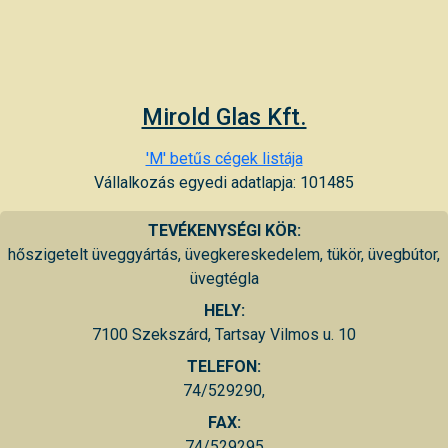
Mirold Glas Kft.
'M' betűs cégek listája
Vállalkozás egyedi adatlapja: 101485
TEVÉKENYSÉGI KÖR:
hőszigetelt üveggyártás, üvegkereskedelem, tükör, üvegbútor,
üvegtégla
HELY:
7100 Szekszárd, Tartsay Vilmos u. 10
TELEFON:
74/529290,
FAX:
74/529295