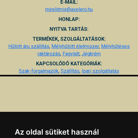
E-MAIL:
mirelitmix@axelero.hu
HONLAP:
NYITVA TARTÁS:
TERMÉKEK, SZOLGÁLTATÁSOK:
Hűtött áru szállítás
,
Mélyhűtött élelmiszer
,
Mélyhűtéses
raktározás
,
Fagylalt
,
Jégkrém
KAPCSOLÓDÓ KATEGÓRIÁK:
Szak-forgalmazók
,
Szállítás
,
Ipari szolgáltatás
Az oldal sütiket használ