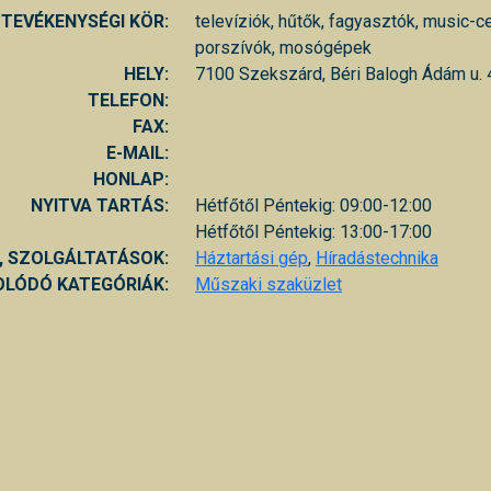
TEVÉKENYSÉGI KÖR:
televíziók, hűtők, fagyasztók, music-c
porszívók, mosógépek
HELY:
7100 Szekszárd, Béri Balogh Ádám u. 
TELEFON:
FAX:
E-MAIL:
HONLAP:
NYITVA TARTÁS:
Hétfőtől Péntekig: 09:00-12:00
Hétfőtől Péntekig: 13:00-17:00
, SZOLGÁLTATÁSOK:
Háztartási gép
,
Híradástechnika
LÓDÓ KATEGÓRIÁK:
Műszaki szaküzlet