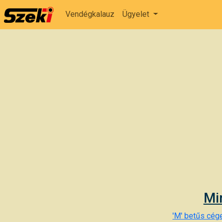
Vendégkalauz
Ügyelet
Mi
'M' betűs cége