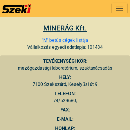
MINERÁG Kft.
'M' betűs cégek listája
Vállalkozás egyedi adatlapja: 101434
TEVÉKENYSÉGI KÖR:
mezőgazdasági laboratórium, szaktanácsadás
HELY:
7100 Szekszárd, Keselyűsi út 9
TELEFON:
74/529680,
FAX:
E-MAIL:
HONLAP: