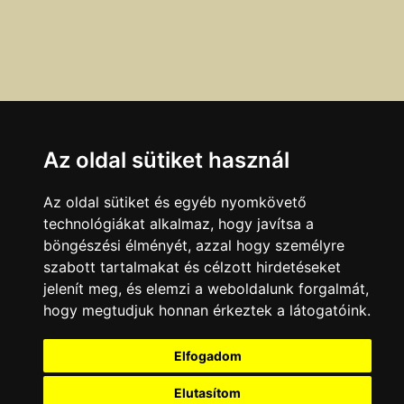
Az oldal sütiket használ
Az oldal sütiket és egyéb nyomkövető
technológiákat alkalmaz, hogy javítsa a
böngészési élményét, azzal hogy személyre
szabott tartalmakat és célzott hirdetéseket
Ha a fenti adatokban hibát talál, azt az
itt
olvasható
jelenít meg, és elemzi a weboldalunk forgalmát,
módokon jelentheti be.
hogy megtudjuk honnan érkeztek a látogatóink.
Adatok legutóbbi ellenőrzésének dátuma:
Elfogadom
2026.04.02
Elutasítom
KAPCSOLAT
|
HIRDETÉS