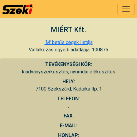
MIÉRT Kft.
'M' betűs cégek listája
Vállalkozás egyedi adatlapja: 100875
TEVÉKENYSÉGI KÖR:
kiadványszerkesztés, nyomdai előkészítés
HELY:
7100 Szekszárd, Kadarka ltp. 1
TELEFON:
,
FAX:
E-MAIL:
HONLAP: