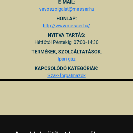
E-MAIL:
vevoszolgalat@messer.hu
HONLAP:
http://www.messer.hu/
NYITVA TARTÁS:
Hétfőtől Péntekig: 07:00-14:30
TERMÉKEK, SZOLGÁLTATÁSOK:
Ipari gáz
KAPCSOLÓDÓ KATEGÓRIÁK:
Szak-forgalmazók