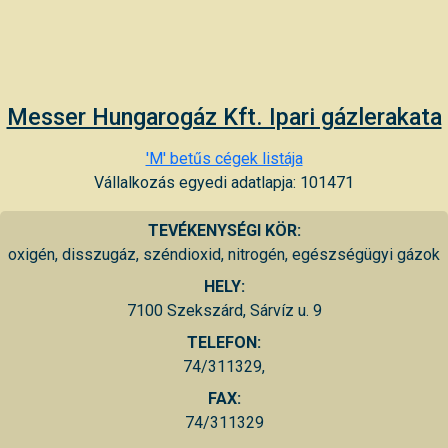
Messer Hungarogáz Kft. Ipari gázlerakata
'M' betűs cégek listája
Vállalkozás egyedi adatlapja: 101471
TEVÉKENYSÉGI KÖR:
oxigén, disszugáz, széndioxid, nitrogén, egészségügyi gázok
HELY:
7100 Szekszárd, Sárvíz u. 9
TELEFON:
74/311329,
FAX:
74/311329