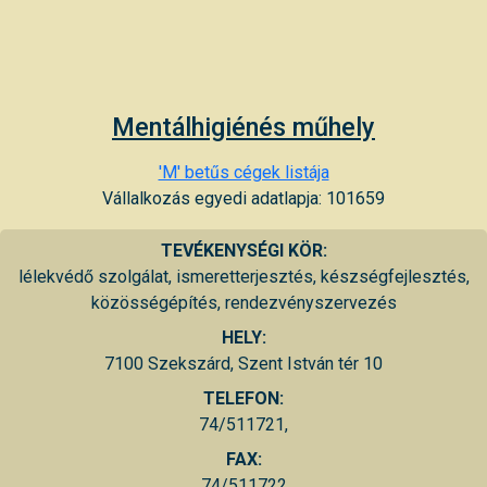
Mentálhigiénés műhely
'M' betűs cégek listája
Vállalkozás egyedi adatlapja: 101659
TEVÉKENYSÉGI KÖR:
lélekvédő szolgálat, ismeretterjesztés, készségfejlesztés,
közösségépítés, rendezvényszervezés
HELY:
7100 Szekszárd, Szent István tér 10
TELEFON:
74/511721,
FAX:
74/511722