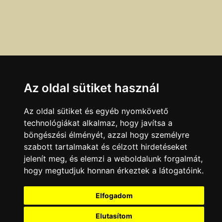
Az oldal sütiket használ
Az oldal sütiket és egyéb nyomkövető
technológiákat alkalmaz, hogy javítsa a
böngészési élményét, azzal hogy személyre
szabott tartalmakat és célzott hirdetéseket
Ha a fenti adatokban hibát talál, azt az
itt
olvasható
jelenít meg, és elemzi a weboldalunk forgalmát,
módokon jelentheti be.
hogy megtudjuk honnan érkeztek a látogatóink.
Adatok legutóbbi ellenőrzésének dátuma:
Elfogadom
2001.12.07
Elutasítom
KAPCSOLAT
|
HIRDETÉS