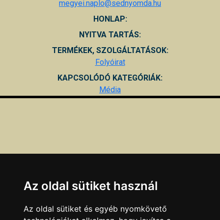
megyei.naplo@sednyomda.hu
HONLAP:
NYITVA TARTÁS:
TERMÉKEK, SZOLGÁLTATÁSOK:
Folyóirat
KAPCSOLÓDÓ KATEGÓRIÁK:
Média
Az oldal sütiket használ
Az oldal sütiket és egyéb nyomkövető