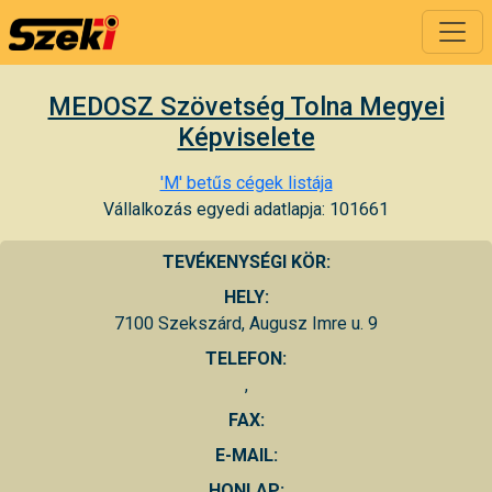
MEDOSZ Szövetség Tolna Megyei
Képviselete
'M' betűs cégek listája
Vállalkozás egyedi adatlapja: 101661
TEVÉKENYSÉGI KÖR:
HELY:
7100 Szekszárd, Augusz Imre u. 9
TELEFON:
,
FAX:
E-MAIL:
HONLAP: