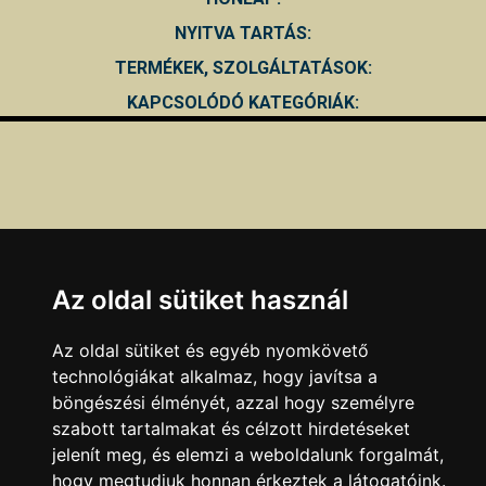
NYITVA TARTÁS:
TERMÉKEK, SZOLGÁLTATÁSOK:
KAPCSOLÓDÓ KATEGÓRIÁK:
Az oldal sütiket használ
Az oldal sütiket és egyéb nyomkövető
technológiákat alkalmaz, hogy javítsa a
böngészési élményét, azzal hogy személyre
szabott tartalmakat és célzott hirdetéseket
jelenít meg, és elemzi a weboldalunk forgalmát,
Ha a fenti adatokban hibát talál, azt az
itt
olvasható
hogy megtudjuk honnan érkeztek a látogatóink.