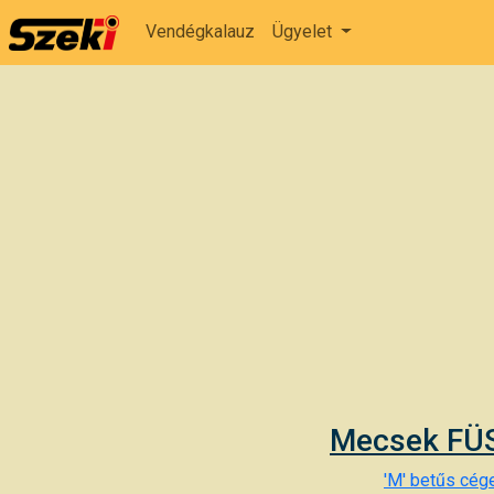
Vendégkalauz
Ügyelet
Mecsek FÜS
'M' betűs cége