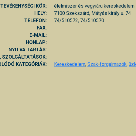
TEVÉKENYSÉGI KÖR:
élelmiszer és vegyiáru kereskedelem
HELY:
7100 Szekszárd, Mátyás király u. 74
TELEFON:
74/510572, 74/510570
FAX:
E-MAIL:
HONLAP:
NYITVA TARTÁS:
, SZOLGÁLTATÁSOK:
LÓDÓ KATEGÓRIÁK:
Kereskedelem
,
Szak-forgalmazók
,
üzl