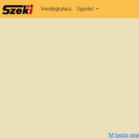
Vendégkalauz
Ügyelet
'M' betűs cége