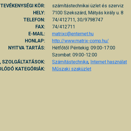
TEVÉKENYSÉGI KÖR:
számítástechnikai üzlet és szerviz
HELY:
7100 Szekszárd, Mátyás király u. 8
TELEFON:
74/412711, 30/9798747
FAX:
74/412711
E-MAIL:
matrixc@enternet.hu
HONLAP:
http://www.matrix-comp.hu/
NYITVA TARTÁS:
Hétfőtől Péntekig: 09:00-17:00
Szombat: 09:00-12:00
, SZOLGÁLTATÁSOK:
Számítástechnika
,
Internet használat
LÓDÓ KATEGÓRIÁK:
Műszaki szaküzlet