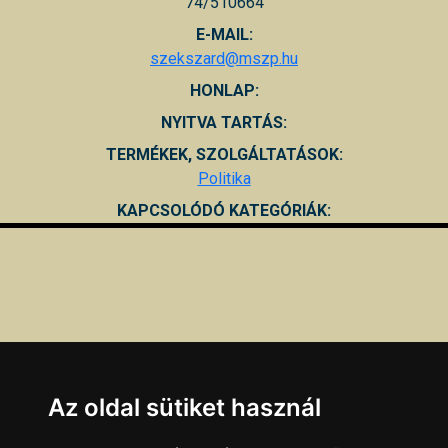
74/510664
E-MAIL:
szekszard@mszp.hu
HONLAP:
NYITVA TARTÁS:
TERMÉKEK, SZOLGÁLTATÁSOK:
Politika
KAPCSOLÓDÓ KATEGÓRIÁK:
Az oldal sütiket használ