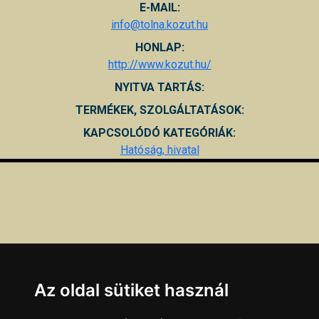
E-MAIL:
info@tolna.kozut.hu
HONLAP:
http://www.kozut.hu/
NYITVA TARTÁS:
TERMÉKEK, SZOLGÁLTATÁSOK:
KAPCSOLÓDÓ KATEGÓRIÁK:
Hatóság, hivatal
Az oldal sütiket használ